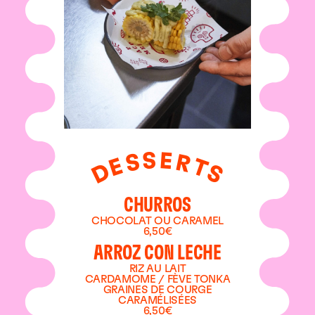
S
E
S
R
E
T
D
S
CHURROS
CHOCOLAT OU CARAMEL
6,50€
ARROZ CON LECHE
RIZ AU LAIT
CARDAMOME / FÈVE TONKA
GRAINES DE COURGE
CARAMÉLISÉES
6,50€