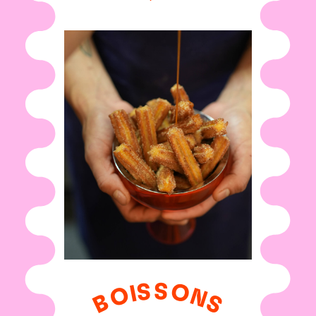
S
S
O
I
O
N
B
S