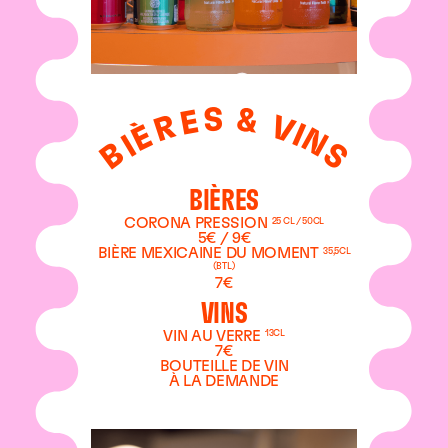
S
&
E
R
V
I
È
N
I
B
S
BIÈRES
CORONA PRESSION
25 CL / 50CL
5€ / 9€
BIÈRE MEXICAINE DU MOMENT
35,5CL
(BTL)
7€
VINS
VIN AU VERRE
13CL
7€
BOUTEILLE DE VIN
À LA DEMANDE