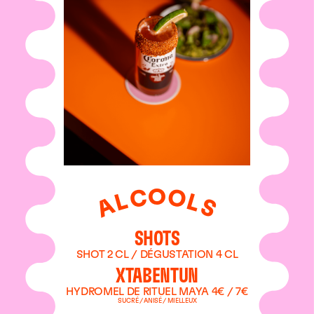
O
C
O
L
L
A
S
SHOTS
SHOT 2 CL / DÉGUSTATION 4 CL
XTABENTUN
HYDROMEL DE RITUEL MAYA 4€ / 7€
SUCRÉ / ANISÉ / MIELLEUX