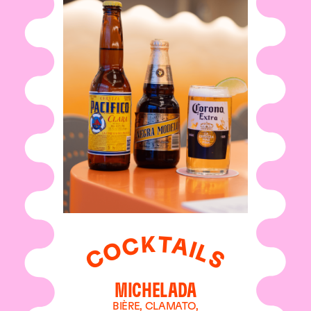
K
T
A
C
I
O
L
C
S
MICHELADA
BIÈRE, CLAMATO,