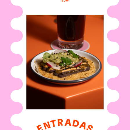
+2€
A
R
D
T
N
A
S
E