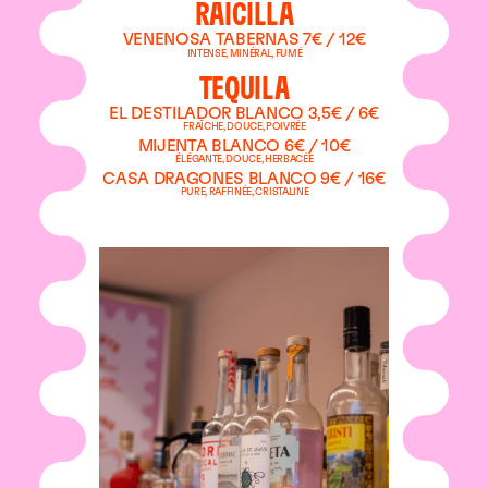
RAICILLA
VENENOSA TABERNAS 7€ / 12€
INTENSE, MINÉRAL, FUMÉ
TEQUILA
EL DESTILADOR BLANCO 3,5€ / 6€
FRAÎCHE, DOUCE, POIVRÉE
MIJENTA BLANCO 6€ / 10€
ÉLÉGANTE, DOUCE, HERBACÉE
CASA DRAGONES BLANCO 9€ / 16€
PURE, RAFFINÉE, CRISTALINE