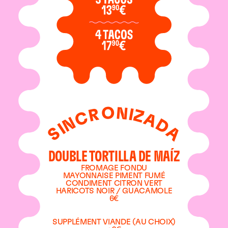
O
N
R
I
Z
C
A
N
D
I
A
S
DOUBLE TORTILLA DE MAÍZ
FROMAGE FONDU
MAYONNAISE PIMENT FUMÉ
CONDIMENT CITRON VERT
HARICOTS NOIR / GUACAMOLE
6€
SUPPLÉMENT VIANDE (AU CHOIX)