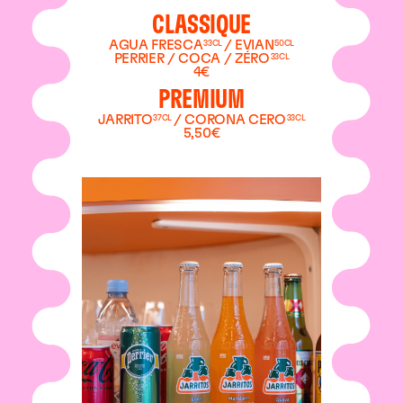
CLASSIQUE
AGUA FRESCA
/ EVIAN
33CL
50CL
PERRIER / COCA / ZÉRO
33CL
4€
PREMIUM
JARRITO
/ CORONA CERO
37CL
33CL
5,50€